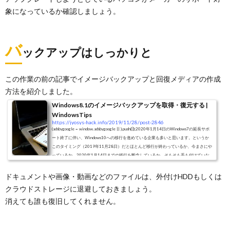
象になっているか確認しましょう。
バ
ックアップはしっかりと
この作業の前の記事でイメージバックアップと回復メディアの作成
方法を紹介しました。
Windows8.1のイメージバックアップを取得・復元する |
WindowsTips
https://jyosys-hack.info/2019/11/28/post-2846
(adsbygoogle = window.adsbygoogle || ).push({});2020年1月14日のWindows7の延長サポ
ート終了に伴い、Windows10への移行を進めている企業も多いと思います。というか
このタイミング（2019年11月28日）だとほとんど移行が終わっているか、今まさにや
っているか、2020年1月14日までの移行を断念しているか、そもそも手も付けていな
いかのどれかの可能性がありますが…。私の会社では一応Windows10完全移行が終了し
ているのですが、自宅のPCはWindows10への自動アップデートの通知をガン無視し続
ドキュメントや画像・動画などのファイルは、外付けHDDもしくは
けていたのでWindows8.1のまま。サポート...
クラウドストレージに退避しておきましょう。
消えても誰も復旧してくれません。