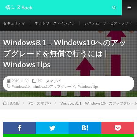
セキュリティ
ネットワーク・インフラ
システム・サービス・ソフト
Windows8.1→Windows10へのアッ
プグレードを無償で行うには |
WindowsTips
2019.11.30
PC・スマデバ
Windows10
,
windows10アップグレード
,
WindowsTips
PC・スマデバ
Windows8.1→Windows10へのアップグレード
HOME