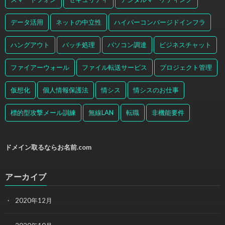
データ活用
ネットの中立性
ハイパーコンバージドインフラ
ハングアウト
バッチ処理
パソコン調達
ビジネスチャット
ファイアーウォール
ファイル転送サービス
プロジェクト管理
仮想化
個人情報保護法
情シス
情シスのお仕事
標的型攻撃メール訓練
無線LAN
転職
非機能要件
ドメイン取るならお名前.com
アーカイブ
2020年12月