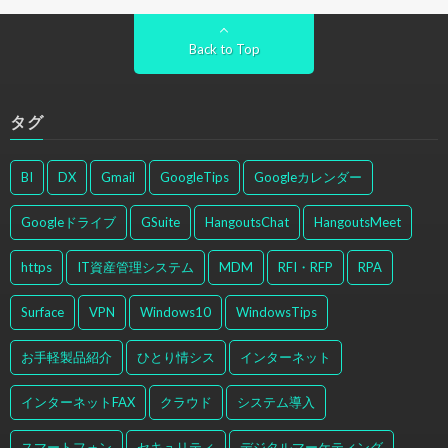
Back to Top
タグ
BI
DX
Gmail
GoogleTips
Googleカレンダー
Googleドライブ
GSuite
HangoutsChat
HangoutsMeet
https
IT資産管理システム
MDM
RFI・RFP
RPA
Surface
VPN
Windows10
WindowsTips
お手軽製品紹介
ひとり情シス
インターネット
インターネットFAX
クラウド
システム導入
スマートフォン
セキュリティ
デジタルマーケティング