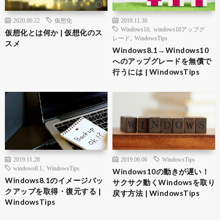
2020.06.22
仮想化
2019.11.30
Windows10
,
windows10アップグ
仮想化とは何か | 仮想化のス
レード
,
WindowsTips
スメ
Windows8.1→Windows10
へのアップグレードを無償で
行うには | WindowsTips
2019.11.28
2019.06.06
WindowsTips
windows8.1
,
WindowsTips
Windows10の動きが遅い！
Windows8.1のイメージバッ
サクサク動くWindowsを取り
クアップを取得・復元する |
戻す方法 | WindowsTips
WindowsTips