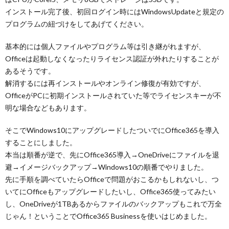
インストール完了後、初回ログイン時にはWindowsUpdateと規定の
プログラムの紐づけをしてあげてください。
基本的には個人ファイルやプログラム等は引き継がれますが、
Officeは起動しなくなったりライセンス認証が外れたりすることが
あるそうです。
解消するには再インストールやオンライン修復が有効ですが、
OfficeがPCに初期インストールされていた等でライセンスキーが不
明な場合などもあります。
そこでWindows10にアップグレードしたついでにOffice365を導入
することにしました。
本当は順番が逆で、先にOffice365導入→OneDriveにファイルを退
避→イメージバックアップ→Windows10の順番でやりました。
先に手順を調べていたらOfficeで問題がおこるかもしれないし、つ
いてにOfficeもアップグレードしたいし、Office365使ってみたい
し、OneDriveが1TBあるからファイルのバックアップもこれで万全
じゃん！ということでOffice365 Businessを使いはじめました。