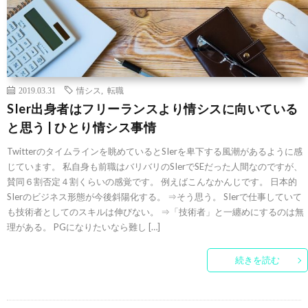
2019.03.31
情シス
,
転職
SIer出身者はフリーランスより情シスに向いている
と思う | ひとり情シス事情
Twitterのタイムラインを眺めているとSIerを卑下する風潮があるように感
じています。 私自身も前職はバリバリのSIerでSEだった人間なのですが、
賛同６割否定４割くらいの感覚です。 例えばこんなかんじです。 日本的
SIerのビジネス形態が今後斜陽化する。 ⇒そう思う。 SIerで仕事していて
も技術者としてのスキルは伸びない。 ⇒「技術者」と一纏めにするのは無
理がある。 PGになりたいなら難し […]
続きを読む