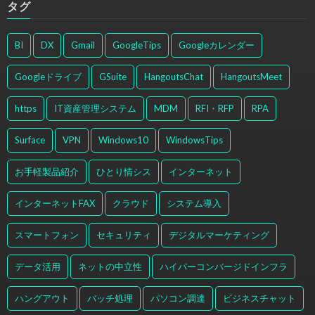
タグ
BI
DX
Gmail
GoogleTips
Googleカレンダー
Googleドライブ
GSuite
HangoutsChat
HangoutsMeet
https
IT資産管理システム
MDM
RFI・RFP
RPA
Surface
VPN
Windows10
WindowsTips
お手軽製品紹介
ひとり情シス
インターネット
インターネットFAX
クラウド
システム導入
スマートフォン
セキュリティ
デジタルマーケティング
データ活用
ネットの中立性
ハイパーコンバージドインフラ
ハングアウト
バッチ処理
パソコン調達
ビジネスチャット