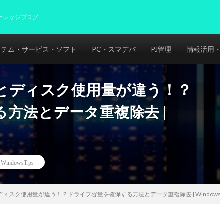
ナレッジブログ
ステム・サービス・ソフト
PC・スマデバ
PJ管理
情報活用・
とディスク使用量が違う！？
方法とデータ重複除去 |
,
WindowsTips
スク使用量が違う！？ドライブ容量を確保する方法とデータ重複除去 | WindowsT