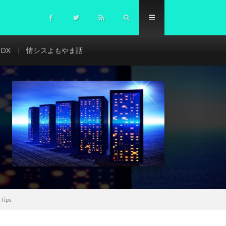
DX
情シスよもやま話
ips