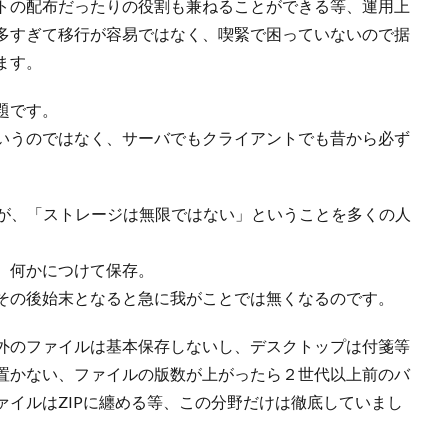
トの配布だったりの役割も兼ねることができる等、運用上
多すぎて移行が容易ではなく、喫緊で困っていないので据
ます。
題です。
いうのではなく、サーバでもクライアントでも昔から必ず
たが、「ストレージは無限ではない」ということを多くの人
、何かにつけて保存。
その後始末となると急に我がことでは無くなるのです。
外のファイルは基本保存しないし、デスクトップは付箋等
置かない、ファイルの版数が上がったら２世代以上前のバ
イルはZIPに纏める等、この分野だけは徹底していまし