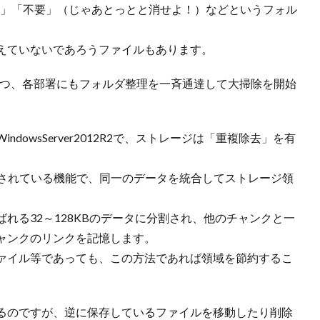
d」「不要」（じゃあとっとと消せよ！）などというフォル
えていないであろうファイルもあります。
つつ、各部署にもフォルダ整理を一斉通達して大掃除を開始
owsServer2012R2で、ストレージは「重複除去」を有
以降に実装されている機能で、同一のデータを統合してストレージ領
れる32～128KBのデータに分割され、他のチャンクと一
ャンクのリンクを記憶します。
ァイル等であっても、この方法であれば領域を節約するこ
るのですが、逆に保存しているファイルを移動したり削除