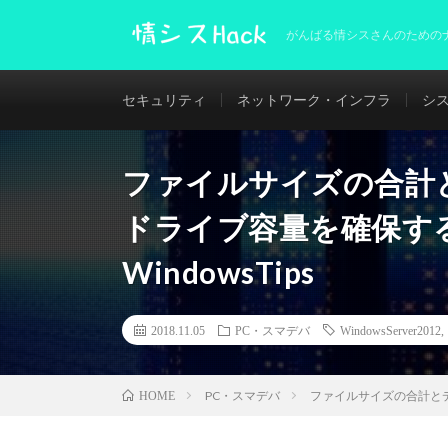
がんばる情シスさんのための
セキュリティ
ネットワーク・インフラ
シ
ファイルサイズの合計
ドライブ容量を確保する
WindowsTips
2018.11.05
PC・スマデバ
WindowsServer2012
PC・スマデバ
ファイルサイズの合計とディ
HOME