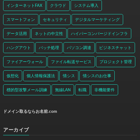
インターネットFAX
クラウド
システム導入
スマートフォン
セキュリティ
デジタルマーケティング
データ活用
ネットの中立性
ハイパーコンバージドインフラ
ハングアウト
バッチ処理
パソコン調達
ビジネスチャット
ファイアーウォール
ファイル転送サービス
プロジェクト管理
仮想化
個人情報保護法
情シス
情シスのお仕事
標的型攻撃メール訓練
無線LAN
転職
非機能要件
ドメイン取るならお名前.com
アーカイブ