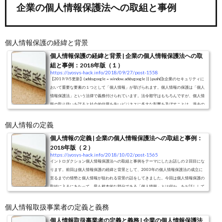
企業の個人情報保護法への取組と事例
個人情報保護の経緯と背景
個人情報保護の経緯と背景 | 企業の個人情報保護法への取
組と事例：2018年版（１）
https://jyosys-hack.info/2018/09/27/post-1558
【2019/9/5更新】(adsbygoogle = window.adsbygoogle || ).push({});企業のセキュリティに
おいて重要な要素の１つとして「個人情報」が挙げられます。個人情報の保護は「個人
情報保護法」という法律で義務付けられています。法令順守はもちろんですが、個人情
報の取り扱いを誤ると社会的信用を失いビジネスに多大な影響を及ぼすことは、過去の
個人情報流出事故等からも多くの方に知られるところになっています。しかし実際の現
場や、ITセキュリティを預かる情シスにとって、「個人情報保護」はどこまでやればい
個人情報の定義
いのか、何をすればいい...
個人情報の定義 | 企業の個人情報保護法への取組と事例：
2018年版（２）
https://jyosys-hack.info/2018/10/02/post-1565
イントロダクション個人情報保護法への取組と事例をテーマにしたお話しの２回目にな
ります。前回は個人情報保護の経緯と背景として、2003年の個人情報保護法の成立に
至るまでの情勢と個人情報が狙われる背景の話をしてきました。今回は個人情報保護の
取組に入るにあたって、最も根本的な部分である「個人情報」とは何か、をお話しして
いきたいと思います。個人情報保護と一口に言いますが、そもそも何が個人情報なのか
を明確に定義付けせずに保護を語ることはできません。「だいたいこういうもの」とい
個人情報取扱事業者の定義と義務
うことはわかっていても、どこま...
個人情報取扱事業者の定義と義務 | 企業の個人情報保護法