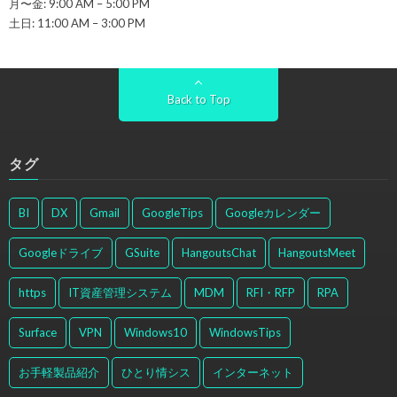
月〜金: 9:00 AM – 5:00 PM
土日: 11:00 AM – 3:00 PM
Back to Top
タグ
BI
DX
Gmail
GoogleTips
Googleカレンダー
Googleドライブ
GSuite
HangoutsChat
HangoutsMeet
https
IT資産管理システム
MDM
RFI・RFP
RPA
Surface
VPN
Windows10
WindowsTips
お手軽製品紹介
ひとり情シス
インターネット