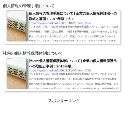
す。前回までの話で法律を中心とした制度についてお話をしてきましたが、実際の運用
個人情報の管理手順について
はどうすればいいのか具体的なイ...
個人情報の管理手順について | 企業の個人情報保護法への
取組と事例：2018年版（６）
https://jyosys-hack.info/2018/10/23/post-1656
イントロダクション「個人情報取扱事業者の安全管理措置について」において、「組織
体制の整備」「規律に従った運用」「確認する手段の整備」などの”やるべきこと”が定
義されていますが、具体的にどのように実施していけばいいかは明記されていません。
実運用にのせるためには具体的な手順が必要になります。今回は「規律に従った運用」
をするための大前提となる個人情報の管理のための手順を考えていきます。個人情報の
管理について個人情報を台帳管理する個人情報を「管理」するためにまず必要なのは、
社内の個人情報保護体制について
そもそも保有している個人情報...
社内の個人情報保護体制について | 企業の個人情報保護法
への取組と事例：2018年版...
https://jyosys-hack.info/2018/11/07/post-1726
イントロダクション「個人情報取扱事業者の安全管理措置について」にある”やるべき
こと”を実運用にのせるための手順として、前回は個人情報の管理手順として個人情報
管理台帳の手順と棚卸しについてお話ししてきました。今回は「組織体制の整備」につ
いてお話していきたいと思います。法令で決まっている義務とはいえ、企業が管理する
情報は社員一人一人の注意だけでは守り切ることはできません。組織としての対応を行
うには、誰がどのような役割を果たすかを取り決める必要があります。具体的に必要と
スポンサーリンク
なる役割を個人情報保護法第３条...