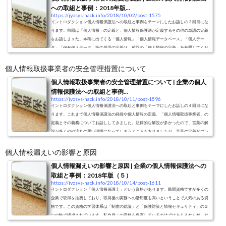
への取組と事例：2018年版...
https://jyosys-hack.info/2018/10/02/post-1575
イントロダクション個人情報保護法への取組と事例をテーマにしたお話しの３回目にな
ります。前回は「個人情報」の定義と、個人情報保護法が定義するその他の単語の定義
をお話しまｓた。本稿に出てくる「個人情報」「個人情報データベース」「個人デー
タ」「保有個人データ」等の単語の定義は、前回の「個人情報の定義」を参照してくだ
さい。今回からいよいよ企業が対応すべき義務についてお話していきます。今回も一部
言葉の定義をしているため、全体が長くなっていますが、最後までお付き合い願いま
個人情報取扱事業者の安全管理措置について
す。個人情報取扱事業者の定義と義...
個人情報取扱事業者の安全管理措置について | 企業の個人
情報保護法への取組と事例...
https://jyosys-hack.info/2018/10/11/post-1596
イントロダクション個人情報保護法への取組と事例をテーマにしたお話しの４回目にな
ります。これまで個人情報保護法の経緯や個人情報の定義、「個人情報取扱事業者」の
定義とその義務についてお話ししてきました。法律的な解説が多かったので、言葉の解
説が多くやや流れの悪い説明になってしまうところもありましたが、言葉の定義がブレ
ると正しい意味で伝わらなくなってしまうので一応きちんと説明してきました。今回か
らようやく実務的なお話しをしていきたいと思います。前回の話の中で個人情報の保
個人情報漏えいの影響と原因
管・管理について定められたルー...
個人情報漏えいの影響と原因 | 企業の個人情報保護法への
取組と事例：2018年版（５）
https://jyosys-hack.info/2018/10/14/post-1611
イントロダクション「個人情報保護士」という資格があります。民間資格ですが多くの
企業で取得を推奨しており、取得後の実務への活用度も高いということで人気のある資
格です。この資格の学習体系は「制度の総論」と「保護対策と情報セキュリティ」の２
つの軸で構成されています。私自身この資格を保有しているわけではありませんが、社
内の個人情報保護対策の立案や今回の記事のベースに多くを活用させてもらっていま