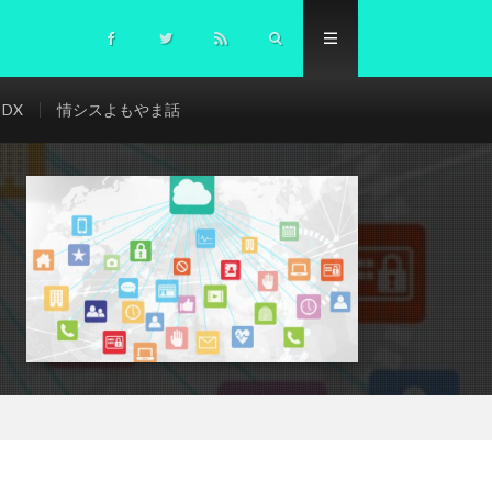
DX
情シスよもやま話