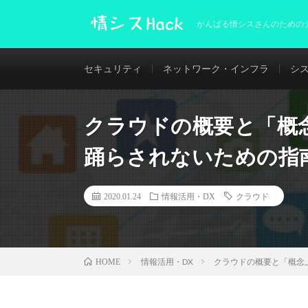
がんばる情シスさんのための
セキュリティ
ネットワーク・インフラ
シ
クラウドの概要と「概念
踊らされないための指
2020.01.24
情報活用・DX
クラウド
情報活用・DX
クラウドの概要と「概念上
HOME