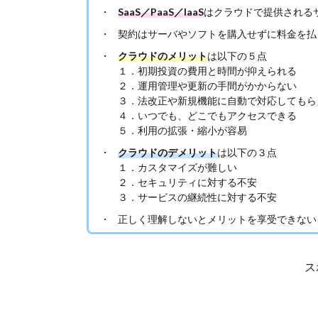
SaaS／PaaS／IaaS
はクラウドで提供される
契約はサーバやソフトを購入せずに料金を払
クラウドのメリット
は以下の５点
１．初期投資の費用と時間が抑えられる
２．運用管理や更新の手間がかからない
３．法改正や新規機能に自動で対応してもら
４．いつでも、どこでもアクセスできる
５．利用の拡張・縮小が容易
クラウドのデメリット
は以下の３点
１．カスタマイズが難しい
２．セキュリティに対する不安
３．サービスの継続性に対する不安
正しく理解しないとメリットを享受できない
ス