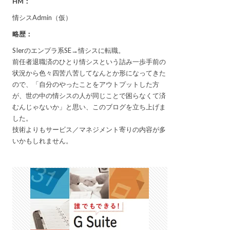
HM：
情シスAdmin（仮）
略歴：
SIerのエンプラ系SE→情シスに転職。
前任者退職済のひとり情シスという詰み一歩手前の
状況から色々四苦八苦してなんとか形になってきた
ので、「自分のやったことをアウトプットした方
が、世の中の情シスの人が同じことで困らなくて済
むんじゃないか」と思い、このブログを立ち上げま
した。
技術よりもサービス／マネジメント寄りの内容が多
いかもしれません。