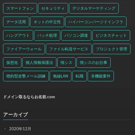
スマートフォン
セキュリティ
デジタルマーケティング
データ活用
ネットの中立性
ハイパーコンバージドインフラ
ハングアウト
バッチ処理
パソコン調達
ビジネスチャット
ファイアーウォール
ファイル転送サービス
プロジェクト管理
仮想化
個人情報保護法
情シス
情シスのお仕事
標的型攻撃メール訓練
無線LAN
転職
非機能要件
ドメイン取るならお名前.com
アーカイブ
2020年12月