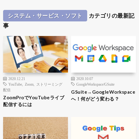
システム・サービス・ソフト
カテゴリの最新記
事
2020.12.21
2020.10.07
YouTube
,
Zoom
,
ストリーミング
GoogleWorkspace/GSuite
配信
GSuite→GoogleWorkspace
ZoomProでYouTubeライブ
へ！何がどう変わる？
配信するには