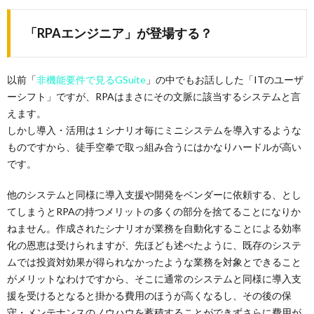
「RPAエンジニア」が登場する？
以前「
非機能要件で見るGSuite
」の中でもお話しした「ITのユーザ
ーシフト」ですが、RPAはまさにその文脈に該当するシステムと言
えます。
しかし導入・活用は１シナリオ毎にミニシステムを導入するような
ものですから、徒手空拳で取っ組み合うにはかなりハードルが高い
です。
他のシステムと同様に導入支援や開発をベンダーに依頼する、とし
てしまうとRPAの持つメリットの多くの部分を捨てることになりか
ねません。作成されたシナリオが業務を自動化することによる効率
化の恩恵は受けられますが、先ほども述べたように、既存のシステ
ムでは投資対効果が得られなかったような業務を対象とできること
がメリットなわけですから、そこに通常のシステムと同様に導入支
援を受けるとなると掛かる費用のほうが高くなるし、その後の保
守・メンテナンスのノウハウを蓄積することができずさらに費用が