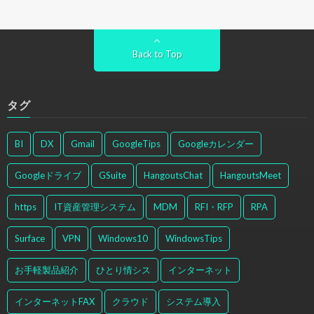
Back to Top
タグ
BI
DX
Gmail
GoogleTips
Googleカレンダー
Googleドライブ
GSuite
HangoutsChat
HangoutsMeet
https
IT資産管理システム
MDM
RFI・RFP
RPA
Surface
VPN
Windows10
WindowsTips
お手軽製品紹介
ひとり情シス
インターネット
インターネットFAX
クラウド
システム導入