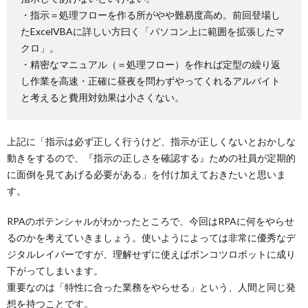
・指示＝処理フローを作る所がやや難易度高め。前回登場し
たExcelVBAに詳しい方曰く「パソコン上に範囲を拡張したマ
クロ」。
・精密なマニュアル（＝処理フロー）を作れば定型の繰り返
し作業を高速・正確に昼夜を問わずやってくれるアルバイト
と考えると費用対効果は小さくない。
上記に「指示は必ず正しく行うけど、指示が正しくないとおかしな
動きをするので、『指示の正しさを確認する』ための社員が定期的
に面倒を見てあげる必要がある」を付け加えておきたいと思いま
す。
RPAのポテンシャルがわかったところで、今回はRPAに何をやらせ
るのかを考えていきましょう。使いようによっては非常に優秀なデ
ジタルレイバーですが、理解せずに使えばポンコツロボットに成り
下がってしまいます。
重要なのは「特性に合った業務をやらせる」という、人間と同じ発
想を持つことです。