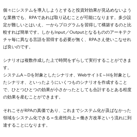
個々にシステムを導入しようとすると投資対効果が見込めないよう
な業務でも、RPAであれば取り込むことが可能になります。多少設
定が難しいとはいえ、一からプログラムを習得して構築するのと比
較すれば簡単です。しかもInput／Outputとなるもののアーキテク
チャ毎に異なる言語を習得する必要が無く、RPAさえ使いこなせれ
ば良いのです。
シナリオは複数作成した上で時間をずらして実行することができま
す。
システムA～Dを対象としたシナリオ、WebサイトE～Hを対象とし
たシナリオ、といったようにいくつものシナリオを作成すること
で、ひとつひとつの効果が小さかったとしても合計するとある程度
の効果を産むことができます。
それこそがRPAの真価であり、これまでシステム化が及ばなかった
領域をシステム化できる＝生産性向上＝働き方改革という流れに到
達することになります。