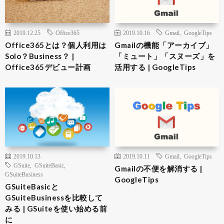
2019.12.25
Office365
2019.10.16
Gmail
,
GoogleTips
Office365とは？個人利用は
Gmailの機能「アーカイブ」
Solo？Business？ |
「ミュート」「スヌーズ」を
Office365デビュー計画
活用する | GoogleTips
2019.10.13
2019.10.11
Gmail
,
GoogleTips
GSuite
,
GSuiteBasic
,
Gmailの不便を解消する |
GSuiteBusiness
GoogleTips
GSuiteBasicと
GSuiteBusinessを比較して
みる | GSuiteを使い始める前
に