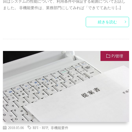
回はシステムの性能について、利用条件や保証する範囲についてお話し
ました。 非機能要件は、業務部門にしてみれば「できててあたり […]
続きを読む
PJ管理
2018.05.06
RFI・RFP
,
非機能要件