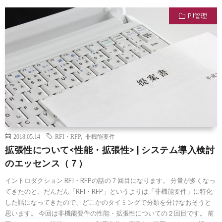
PJ管理
2018.05.14
RFI・RFP
,
非機能要件
拡張性について<性能・拡張性> | システム導入検討
のエッセンス（７）
イントロダクション RFI・RFPの話の７回目になります。 分量が多くなっ
てきたのと、だんだん「RFI・RFP」というよりは「非機能要件」に特化
した話になってきたので、どこかのタイミングで分類を分けなおそうと
思います。 今回は非機能要件の性能・拡張性についての２回目です。 前