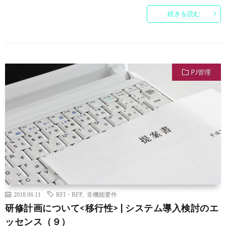
続きを読む
PJ管理
2018.06.11
RFI・RFP
,
非機能要件
研修計画について<移行性> | システム導入検討のエ
ッセンス（９）