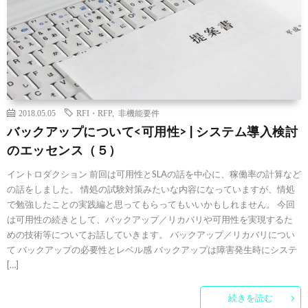
2018.05.05
RFI・RFP
,
非機能要件
バックアップについて<可用性> | システム導入検討
のエッセンス（５）
イントロダクション 前回は可用性とSLAの話を中心に、稼働率の計算など
の話をしました。 情処の試験対策みたいな内容になっていますが、情処
で勉強したことの実践編と思ってもらってもいいかもしれません。 今回
は可用性の続きとして、バックアップ／リカバリや可用性を実現するた
めの技術等についてお話していきます。 バックアップ／リカバリについ
て バックアップの必要性とレベル感 バックアップは障害発生時にシステ
[…]
続きを読む