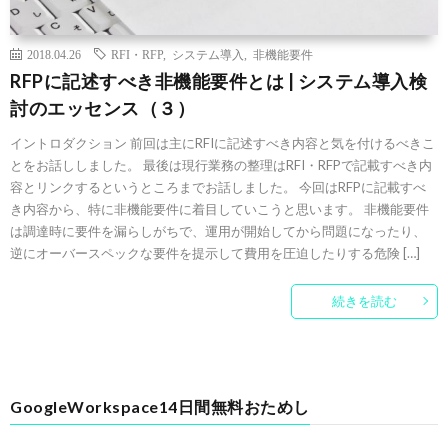
2018.04.26
RFI・RFP
,
システム導入
,
非機能要件
RFPに記述すべき非機能要件とは | システム導入検
討のエッセンス（３）
イントロダクション 前回は主にRFIに記述すべき内容と気を付けるべきこ
とをお話ししました。 最後は現行業務の整理はRFI・RFPで記載すべき内
容とリンクするというところまでお話しました。 今回はRFPに記載すべ
き内容から、特に非機能要件に着目していこうと思います。 非機能要件
は調達時に要件を漏らしがちで、運用が開始してから問題になったり、
逆にオーバースペックな要件を提示して費用を圧迫したりする危険 […]
続きを読む
GoogleWorkspace14日間無料おためし