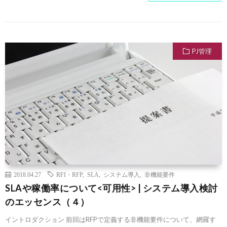
PJ管理
2018.04.27
RFI・RFP
,
SLA
,
システム導入
,
非機能要件
SLAや稼働率について<可用性> | システム導入検討
のエッセンス（４）
イントロダクション 前回はRFPで定義する非機能要件について、網羅す