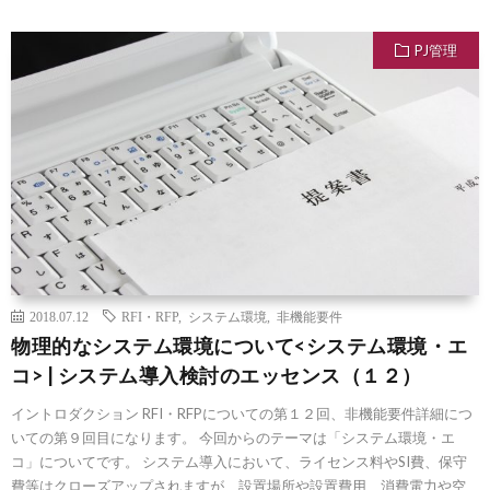
PJ管理
2018.07.12
RFI・RFP
,
システム環境
,
非機能要件
物理的なシステム環境について<システム環境・エ
コ> | システム導入検討のエッセンス（１２）
イントロダクション RFI・RFPについての第１２回、非機能要件詳細につ
いての第９回目になります。 今回からのテーマは「システム環境・エ
コ」についてです。 システム導入において、ライセンス料やSI費、保守
費等はクローズアップされますが、設置場所や設置費用、消費電力や空