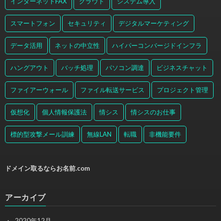
インターネットFAX
クラウド
システム導入
スマートフォン
セキュリティ
デジタルマーケティング
データ活用
ネットの中立性
ハイパーコンバージドインフラ
ハングアウト
バッチ処理
パソコン調達
ビジネスチャット
ファイアーウォール
ファイル転送サービス
プロジェクト管理
仮想化
個人情報保護法
情シス
情シスのお仕事
標的型攻撃メール訓練
無線LAN
転職
非機能要件
ドメイン取るならお名前.com
アーカイブ
2020年12月