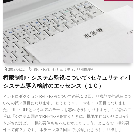
2018.06.22
RFI・RFP
,
セキュリティ
,
非機能要件
権限制御・システム監視について<セキュリティ> |
システム導入検討のエッセンス（１０）
イントロダクション RFI・RFPについての第１０回、非機能要件詳細につ
いての第７回目になります。 とうとう本テーマも１０回目になりまし
た。 RFI・RFPという本来のテーマを忘れそうになりますが、この話の主
旨は「システム調達でRFIやRFPを書くときに、機能要件ばかりに目が行
きがちだけど、非機能要件もちゃんと考えましょう。ところで非機能要
件って何？」です。 本テーマ第３回目でお話したように、非機 […]