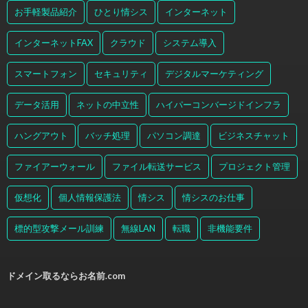
お手軽製品紹介
ひとり情シス
インターネット
インターネットFAX
クラウド
システム導入
スマートフォン
セキュリティ
デジタルマーケティング
データ活用
ネットの中立性
ハイパーコンバージドインフラ
ハングアウト
バッチ処理
パソコン調達
ビジネスチャット
ファイアーウォール
ファイル転送サービス
プロジェクト管理
仮想化
個人情報保護法
情シス
情シスのお仕事
標的型攻撃メール訓練
無線LAN
転職
非機能要件
ドメイン取るならお名前.com