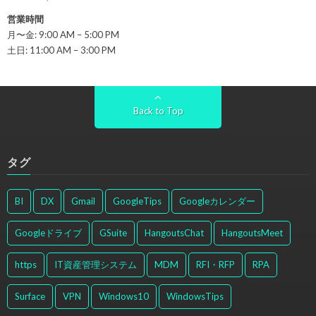
営業時間
月〜金: 9:00 AM – 5:00 PM
土日: 11:00 AM – 3:00 PM
Back to Top
タグ
BI
DX
Gmail
GoogleTips
Googleカレンダー
Googleドライブ
GSuite
HangoutsChat
HangoutsMeet
https
IT資産管理システム
MDM
RFI・RFP
RPA
Surface
VPN
Windows10
WindowsTips