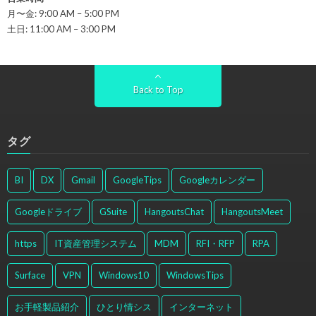
月〜金: 9:00 AM – 5:00 PM
土日: 11:00 AM – 3:00 PM
Back to Top
タグ
BI
DX
Gmail
GoogleTips
Googleカレンダー
Googleドライブ
GSuite
HangoutsChat
HangoutsMeet
https
IT資産管理システム
MDM
RFI・RFP
RPA
Surface
VPN
Windows10
WindowsTips
お手軽製品紹介
ひとり情シス
インターネット